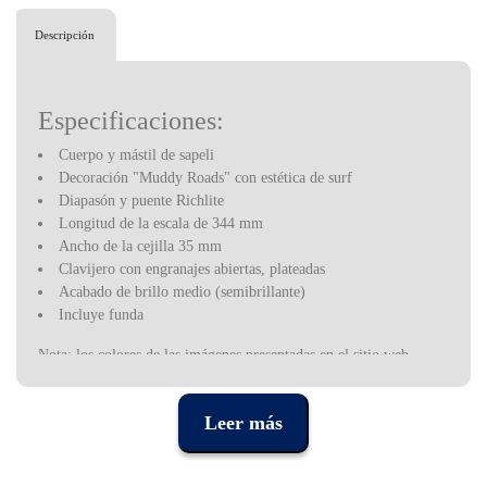
Descripción
Especificaciones:
Cuerpo y mástil de sapeli
Decoración "Muddy Roads" con estética de surf
Diapasón y puente Richlite
Longitud de la escala de 344 mm
Ancho de la cejilla 35 mm
Clavijero con engranajes abiertas, plateadas
Acabado de brillo medio (semibrillante)
Incluye funda
Nota: los colores de las imágenes presentadas en el sitio web
pueden cambiar debido al brillo o la configuración de su monitor.
También pueden resultar de la propia percepción del usuario.
Leer más