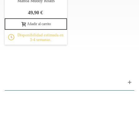
Manoa Muddy Roads
49,90 €
Añadir al carrito
Disponibilidad estimada en
3-4 semanas.
Apoyo al cliente
FAQ
Enlaces
Política de Privacidad
Condiciones generales de venta
Aparcamiento