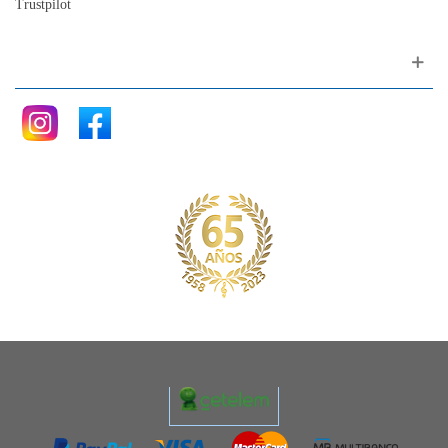
Trustpilot
Siganos