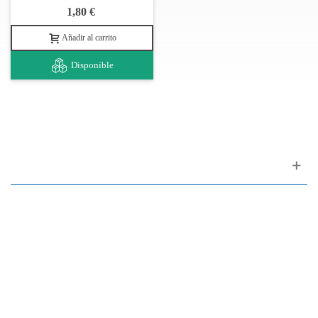
1,80 €
Añadir al carrito
Disponible
Apoyo al cliente
FAQ
Enlaces
Política de Privacidad
Condiciones generales de venta
Aparcamiento
Facilidades de pago