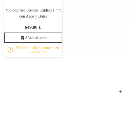
Violonchelo Stentor Student I 4/4
con Arco y Bolsa
649,00 €
Añadir al carrito
Disponibilidad estimada en
2-3 semanas.
Apoyo al cliente
FAQ
Enlaces
Política de Privacidad