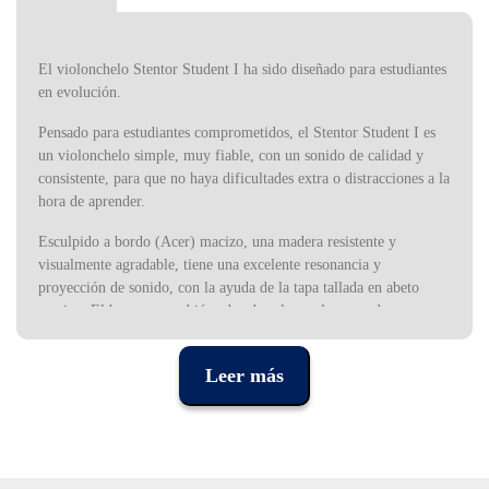
El violonchelo Stentor Student I ha sido diseñado para estudiantes
en evolución.
Pensado para estudiantes comprometidos, el Stentor Student I es
un violonchelo simple, muy fiable, con un sonido de calidad y
consistente, para que no haya dificultades extra o distracciones a la
hora de aprender.
Esculpido a bordo (Acer) macizo, una madera resistente y
visualmente agradable, tiene una excelente resonancia y
proyección de sonido, con la ayuda de la tapa tallada en abeto
macizo. El brazo es también a bordo y la escala en madera negra.
Las claveles son de palo rosa.
Leer más
Su aspecto clásico es reforzado con el acabado en barniz marrón
ámbar, que también protege la madera para una mayor longevidad.
El violonchelo es de los instrumentos más versátiles que podemos
encontrar, no sólo porque porque se adecua a cualquier estilo, sino
también por su alcance de escala. La afinación del violonchelo es