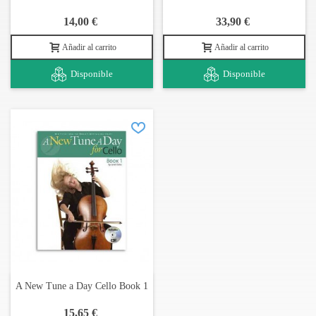
Funda: acolchada con correas tipo mochila
14,00 €
33,90 €
Afinación: Lá3 Ré3 Sol2 Dó2
Añadir al carrito
Añadir al carrito
Disponible
Disponible
A New Tune a Day Cello Book 1
15,65 €