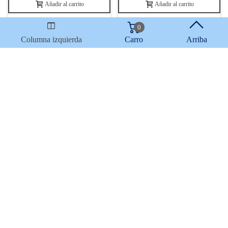
Añadir al carrito
Añadir al carrito
Disponibilidad estimada en
Disponibilidad estimada en
0
3-4 semanas.
3-4 semanas.
Columna izquierda
Carro
Arriba
Mostrando
1
-16 de 25 artículo(s)
Apoyo al cliente
FAQ
Enlaces
Política de Privacidad
Condiciones generales de venta
Aparcamiento
Facilidades de pago