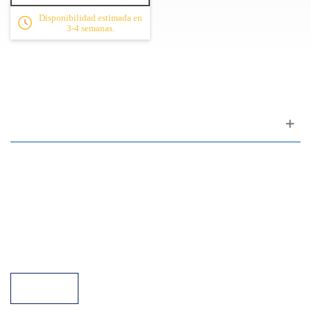
Disponibilidad estimada en
3-4 semanas.
Apoyo al cliente
FAQ
Enlaces
Política de Privacidad
Condiciones generales de venta
Aparcamiento
Facilidades de pago