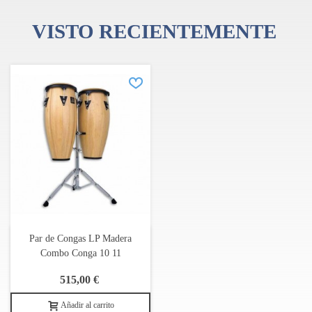
rápidamente utilizados por músicos en una variedad de estilos,
VISTO RECIENTEMENTE
siendo hoy una de las marcas de instrumentos de percusión más
prestigiosas de la industria, utilizada por algunos de los músicos
más populares en las últimas décadas.
Par de Congas LP Madera
Combo Conga 10 11
515,00 €
Añadir al carrito