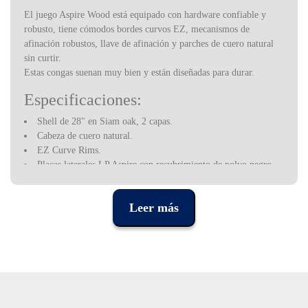
El juego Aspire Wood está equipado con hardware confiable y
robusto, tiene cómodos bordes curvos EZ, mecanismos de
afinación robustos, llave de afinación y parches de cuero natural
sin curtir.
Estas congas suenan muy bien y están diseñadas para durar.
Especificaciones:
Shell de 28" en Siam oak, 2 capas.
Cabeza de cuero natural.
EZ Curve Rims.
Placas laterales LP Aspire con recubrimiento de polvo negro,
asas de afinación de diámetro 9/32".
Coincidencia bongos disponible.
Leer más
Latin Percussion es una marca estadounidense, que surgió en la
década de 1960 para suplir la escasez de instrumentos de percusión
cubanos en Estados Unidos, debido al embargo comercial
impuesto por Washington a Cuba.
Los instrumentos de percusión latina comenzaron a marcar el
ritmo en las bandas de jazz latino en ese momento, pero fueron