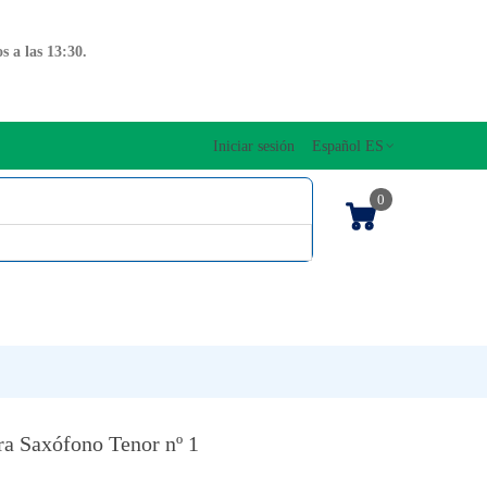
 a las 13:30.
Iniciar sesión
Español ES
0
OS CUERDAS
EDICIONES MUSICALES
NTO
TECLADOS
a Saxófono Tenor nº 1