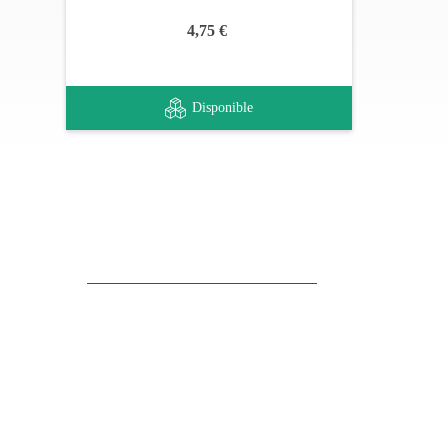
4,75 €
Disponible
Apoyo al cliente
FAQ
Enlaces
Política de Privacidad
Condiciones generales de venta
Aparcamiento
Facilidades de pago