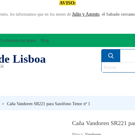
AVISO:
Julio y Agosto
entes, les informamos que en los meses de
,
el Sabado cerramos
La historia del piano
Blog
de Lisboa
958
MPLIFICACÍON/AUDIO
ARCO
INSTRUMENT
PERCUSÍON
PIANOS
VIE
>
Caña Vandoren SR221 para Saxófono Tenor nº 1
Caña Vandoren SR221 par
Marca:
Vandoren