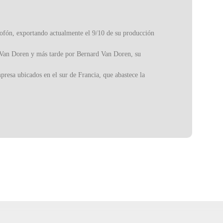
xofón, exportando actualmente el 9/10 de su producción
t Van Doren y más tarde por Bernard Van Doren, su
resa ubicados en el sur de Francia, que abastece la