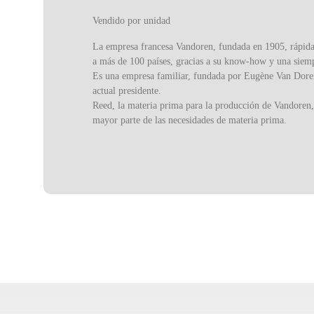
Vendido por unidad
La empresa francesa Vandoren, fundada en 1905, rápidame
a más de 100 países, gracias a su know-how y una siemp
Es una empresa familiar, fundada por Eugène Van Doren,
actual presidente.
Reed, la materia prima para la producción de Vandoren, 
mayor parte de las necesidades de materia prima.