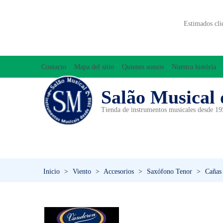
Estimados cli
Contacto
Mapa del sitio
Quienes somos
Nuestra história
Salão Musical 
Tienda de instrumentos musicales desde 1
ACCESORIOS
ACORDEONES
A
INICIACIÓN MUSICAL/ORFF
Inicio
>
Viento
>
Accesorios
>
Saxófono Tenor
>
Cañas