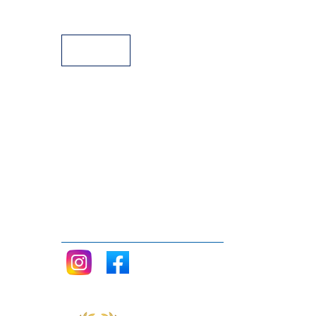
Luis Eduardo Aute - Al alba
Facilidades de pago
Luis Eduardo Aute - Rosas en el mar
Luz Casal - No me importa nada
Malú - Te conozco desde siempre
Manolo Tena - Sangre española
María Ostiz - Un pueblo es... -
Mecano - Aire
Mecano - Hoy no me puedo levantar
Mecano - Perdido en mi habitación
Merche - Cal y arena
Miguel Bosé - Linda
Miguel Bosé - Super superman
Miguel Bosé - Amante bandido
Miguel Ríos - Himno a la alegría (song of joy)
Mocedades - Tómame o déjame
Siganos
Mocedades - Eres tú
Modestia Aparte - Cosas de la edad
Nacha Pop - Lo que tu y yo sabemos
Natalia y Maka - Olvidarte hoy
Navajita Plateá - Noches de bohemia
Nena Daconte - En qué estrella estará
Nena Daconte - Marta