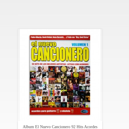
Burning - Qué hace una chica como tú en un sitio 
C - M - Godoy - Son tus perjúmenes mujer
Camilo Sexto - Vivir así es morir de amor
Carlos Baute - Te regalo
Cecilia - Mi querida españa
David Bisbal - Quien me iba a decir
David Bisbal - Silencio
Diana Ross - Do you know where you are going to
Dúo Dinámico - Quince años tiene mi amor
Efecto Mariposa - No me crees efecto mariposa -
Efecto Mariposa - Por quererte
El Arrebato - Duele
Estopa - Cuando amanece
Estopa - Destrangis in the night
Estopa - La raja de tu falda
Gloria Gaynor - Never can say goodbye
Harold Arlen / E.Y - Harburg - Somewhere over th
Joan Manuel Serrat - La mujer que yo quiero
James Taylor / Carole King - You’ve gota friend
Jeanette - Porque te vas
Jimmy Fontana / Tom Jones / Paul Anka - Delilah
Album El Nuevo Cancionero 92 Hits Acordes