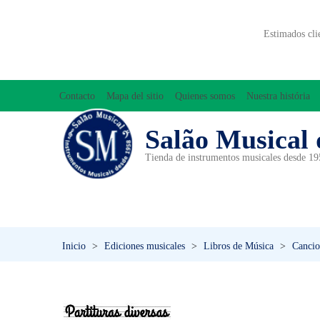
Estimados cli
Contacto
Mapa del sitio
Quienes somos
Nuestra história
Salão Musical 
Tienda de instrumentos musicales desde 1
ACCESORIOS
ACORDEONES
A
INICIACIÓN MUSICAL/ORFF
Inicio
>
Ediciones musicales
>
Libros de Música
>
Cancio