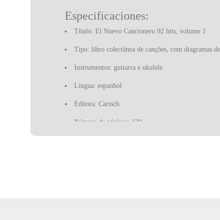
Especificaciones:
Título: El Nuevo Cancionero 92 hits, volume 1
Tipo: libro colectânea de canções, com diagramas d
Instrumentos: guitarra e ukulele
Língua: espanhol
Editora: Carisch
Número de páginas: 120
Contenido:
Adamo - Mis manos en tu cintura
Alaska y Dinarama - Un hombre de verdad
Ana Belén y Víctor Manuel - Contamíname
Ana Belén y Víctor Manuel - La Puerta de Alcalá
Antonio Flores - Cuerpo de mujer
Antonio Flores - No dudaría
Antonio Flores - Siete vidas