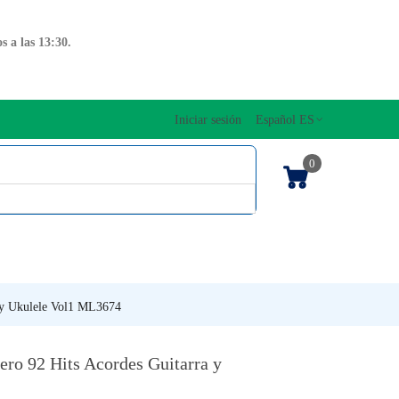
 a las 13:30.
Iniciar sesión
Español ES
0
OS CUERDAS
EDICIONES MUSICALES
NTO
TECLADOS
 y Ukulele Vol1 ML3674
ro 92 Hits Acordes Guitarra y