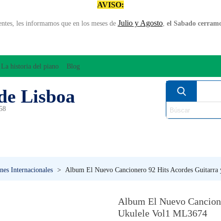
AVISO:
Julio y Agosto
entes, les informamos que en los meses de
,
el Sabado cerramos
La historia del piano
Blog
de Lisboa
958
MPLIFICACÍON/AUDIO
ARCO
INSTRUMENT
PERCUSÍON
PIANOS
VIE
nes Internacionales
>
Album El Nuevo Cancionero 92 Hits Acordes Guitarra
Album El Nuevo Cancione
Ukulele Vol1 ML3674