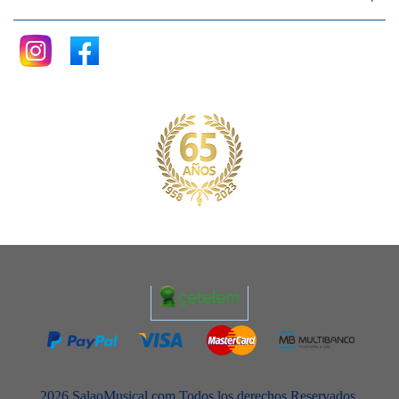
Ni tú ni nadie (Alaska)
No dudaría (Antonio Flores)
No estamos lokos (Ketama)
No me importa nada (Luz Casal)
No supe qué decir (Los Secretos)
Pa’ todo el año (Maria Dolores Pradera )
Para no verte más (La Mosca)
Peacefull easy feeling (Eagles)
Piel canela (Los Panchos)
Piensa en mi (Luz Casal)
Pisando fuerte (Alejandro Sanz)
Pongamos que hablo de Madrid (Joaquín Sabina)
Por el amor de una mujer (Julio Iglesias)
Princesa (Joaquín Sabina)
Quiero abrazarte tanto (Victor Manuel)
Rosas en el mar (Massiel )
Sabado por la tarde (Claudio Baglioni)
Salta (Tequila)
Sangre española (Manolo Tena)
Santa Lucía (Miguel Rios)
Sapore di sale (Gino Paoli)
2026 SalaoMusical.com Todos los derechos Reservados.