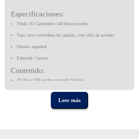
Especificaciones:
Título: El Cancionero 140 letras acordes
Tipo: livro colectânea de canções, com cifra de acordes
Idioma: espanhol
Editorial: Carisch
Contenido:
19 días y 500 noches (Joaquín Sabina)
A horse with no name (America)
Al alba (Luis Eduardo Aute)
Leer más
Al calor del amor en un bar (Gabinete Caligari)
Aline (Christophe)
Allá en el rancho grande
Alma llanera
Amante bandido (Miguel Bosé)
Amarraditos (Maria Dolores Pradera)
Amores de barra (Ella Baila Sola)