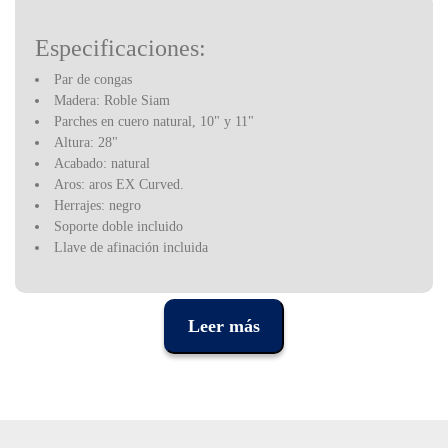
Especificaciones:
Par de congas
Madera: Roble Siam
Parches en cuero natural, 10" y 11"
Altura: 28"
Acabado: natural
Aros: aros EX Curved.
Herrajes: negro
Soporte doble incluido
Llave de afinación incluida
Latin Percussion es una marca estadounidense, que surgió en la
década de 1960 para suplir la escasez de instrumentos de percusión
Leer más
cubanos en Estados Unidos, debido al embargo comercial
impuesto por Washington a Cuba.
Los instrumentos de percusión latina comenzaron a marcar el
ritmo en las bandas de jazz latino en ese momento, pero fueron
rápidamente utilizados por músicos en una variedad de estilos,
siendo hoy una de las marcas de instrumentos de percusión más