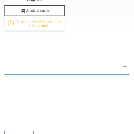
Añadir al carrito
Disponibilidad estimada en
3-4 semanas.
Apoyo al cliente
FAQ
Enlaces
Política de Privacidad
Condiciones generales de venta
Aparcamiento
Facilidades de pago