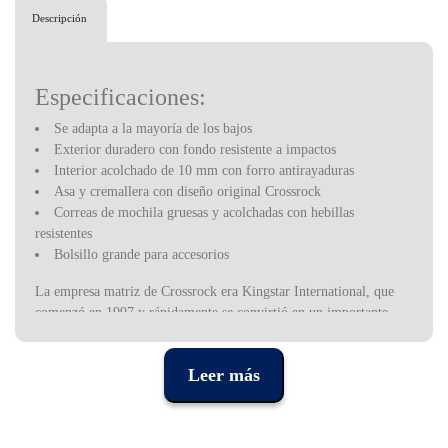
Descripción
Especificaciones:
Se adapta a la mayoría de los bajos
Exterior duradero con fondo resistente a impactos
Interior acolchado de 10 mm con forro antirayaduras
Asa y cremallera con diseño original Crossrock
Correas de mochila gruesas y acolchadas con hebillas
resistentes
Bolsillo grande para accesorios
La empresa matriz de Crossrock era Kingstar International, que
comenzó en 1997 y rápidamente se convirtió en un importante
proveedor OEM para algunas de las marcas más grandes y
conocidas de estuches y bolsas para instrumentos
Leer más
musicales. Trabajar con diseñadores de productos líderes y
empresas internacionales que exigían la mejor artesanía disponible
ayudó a dar forma a Crossrock y a la cultura de la empresa de
dedicarse a la calidad y el valor.