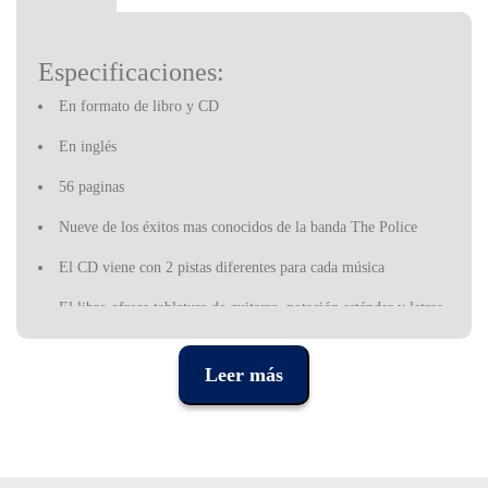
Especificaciones:
En formato de libro y CD
En inglés
56 paginas
Nueve de los éxitos mas conocidos de la banda The Police
El CD viene con 2 pistas diferentes para cada música
El libro ofrece tablatura de guitarra, notación estándar y letras
completas
Leer más
Editora: Wise Publications
ISBN: 9781847721990