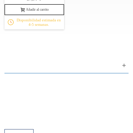
Añadir al carrito
Disponibilidad estimada en
4-5 semanas.
Apoyo al cliente
FAQ
Enlaces
Política de Privacidad
Condiciones generales de venta
Aparcamiento
Facilidades de pago