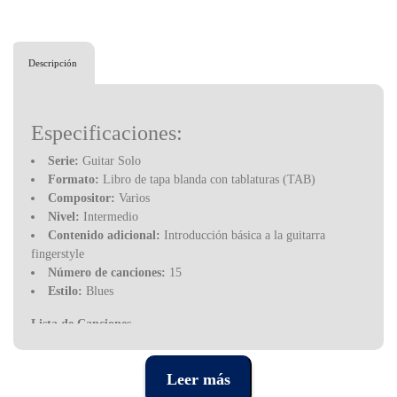
Descripción
Especificaciones:
Serie:
Guitar Solo
Formato:
Libro de tapa blanda con tablaturas (TAB)
Compositor:
Varios
Nivel:
Intermedio
Contenido adicional:
Introducción básica a la guitarra
fingerstyle
Número de canciones:
15
Estilo:
Blues
Lista de Canciones
Baby Please Don't Go
Bright Lights, Big City
Leer más
Come On In My Kitchen