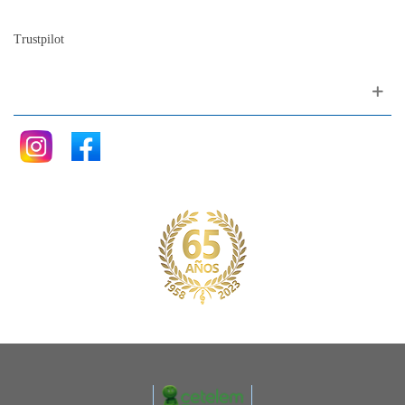
Blog
Trustpilot
Siganos