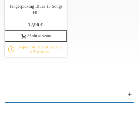
Fingerpicking Blues 15 Songs
HL
12,90 €
Añadir al carrito
Disponibilidad estimada en
4-5 semanas.
Apoyo al cliente
FAQ
Enlaces
Política de Privacidad
Condiciones generales de venta