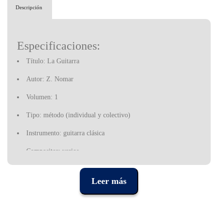
Descripción
Especificaciones:
Título: La Guitarra
Autor: Z. Nomar
Volumen: 1
Tipo: método (individual y colectivo)
Instrumento: guitarra clásica
Compositor: varios
Número de páginas: 48
Leer más
Editor: European Music Center
Incluye CD