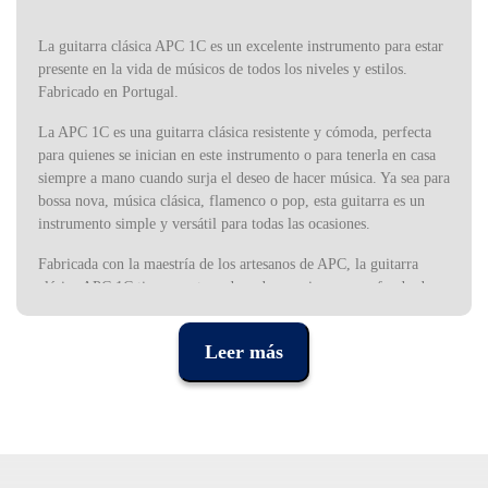
La guitarra clásica APC 1C es un excelente instrumento para estar
presente en la vida de músicos de todos los niveles y estilos.
Fabricado en Portugal.
La APC 1C es una guitarra clásica resistente y cómoda, perfecta
para quienes se inician en este instrumento o para tenerla en casa
siempre a mano cuando surja el deseo de hacer música. Ya sea para
bossa nova, música clásica, flamenco o pop, esta guitarra es un
instrumento simple y versátil para todas las ocasiones.
Fabricada con la maestría de los artesanos de APC, la guitarra
clásica APC 1C tiene una tapa de cedro macizo, aros y fondo de
sapelie, una madera originaria de África Occidental, más densa
que la caoba, muy apreciada por ser estable incluso con
Leer más
variaciones de humedad, lo que permite un uso informal y uso
relajado, además de llevarlo a cualquier parte.
El mástil es de caoba, con un corte muy cómodo, perfecto para
quienes aún están desarrollando la técnica. La escala, en madera
negra africana, está hecha para un uso intensivo durante mucho
tiempo.