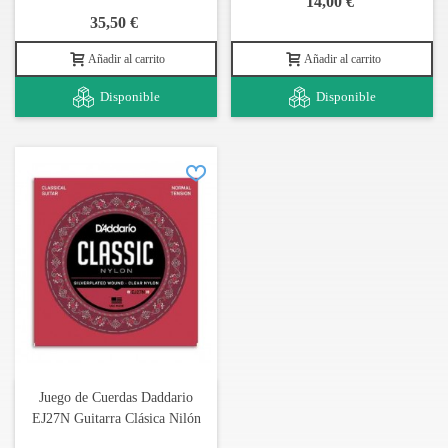
14,00 €
35,50 €
Tapa: cedro macizo
Añadir al carrito
Añadir al carrito
Fondo y aros: sapelly laminado
Disponible
Disponible
Mástil: caoba
Diapasón: madera negra africana
Acabado: brillo
Nota: los colores de las imágenes presentadas en el sitio web
pueden cambiar debido al brillo o la configuración de su monitor.
También pueden resultar cambios debidos a la propia percepción
del usuario.
Juego de Cuerdas Daddario
EJ27N Guitarra Clásica Nilón