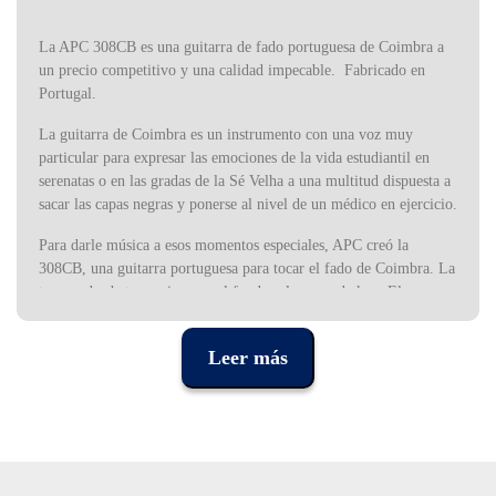
La APC 308CB es una guitarra de fado portuguesa de Coimbra a
un precio competitivo y una calidad impecable. Fabricado en
Portugal.
La guitarra de Coimbra es un instrumento con una voz muy
particular para expresar las emociones de la vida estudiantil en
serenatas o en las gradas de la Sé Velha a una multitud dispuesta a
sacar las capas negras y ponerse al nivel de un médico en ejercicio.
Para darle música a esos momentos especiales, APC creó la
308CB, una guitarra portuguesa para tocar el fado de Coimbra. La
tapa es de abeto macizo con el fondo y los aros de koa. El
diapasón es de madera africana negra.
Leer más
En la parte superior destaca la tradicional voluta en forma de
lágrima que identifica a las guitarras de fado de Coimbra. El
abanico está fabricado en metal resistente, lo que permite una
afinación precisa.
Todo se hizo y aplicó con la atención, el cuidado y la experiencia
de APC, desde la protección de las uñas en la tapa hasta la