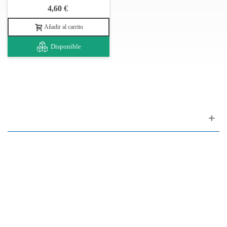
4,60 €
Añadir al carrito
Disponible
Apoyo al cliente
FAQ
Enlaces
Política de Privacidad
Condiciones generales de venta
Aparcamiento
Facilidades de pago