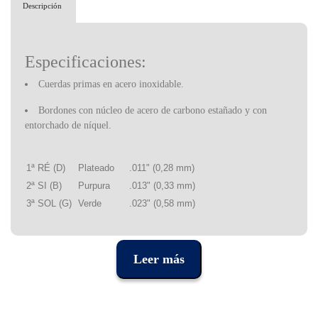
Descripción
Especificaciones:
Cuerdas primas en acero inoxidable.
Bordones con núcleo de acero de carbono estañado y con
entorchado de níquel.
1ª RÉ (D)
Plateado
.011" (0,28 mm)
2ª SI (B)
Purpura
.013" (0,33 mm)
3ª SOL (G)
Verde
.023" (0,58 mm)
4ª RÉ (D)
Negro
.028" (0,71 mm)
Leer más