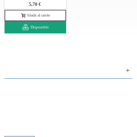
5,70 €
Añadir al carrito
Disponible
Apoyo al cliente
FAQ
Enlaces
Política de Privacidad
Condiciones generales de venta
Aparcamiento
Facilidades de pago