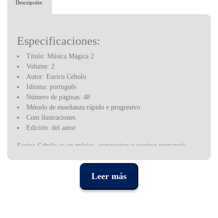
Descripción
Especificaciones:
Título: Música Mágica 2
Volume: 2
Autor: Eurico Cebolo
Idioma: português
Número de páginas: 48
Método de enseñanza rápido e progresivo
Com ilustraciones
Edición: del autor
Eurico Cebolo es un músico, compositor y escritor portugués,
conocido por sus numerosas obras dedicadas al aprendizaje de
diversos instrumentos musicales.
Leer más
En 2011, había publicado un total de 61 libros, 51 de los cuales
eran manuales de música.
Eurico Cebolo a fines de 2021. Su trabajo ayudó a muchos