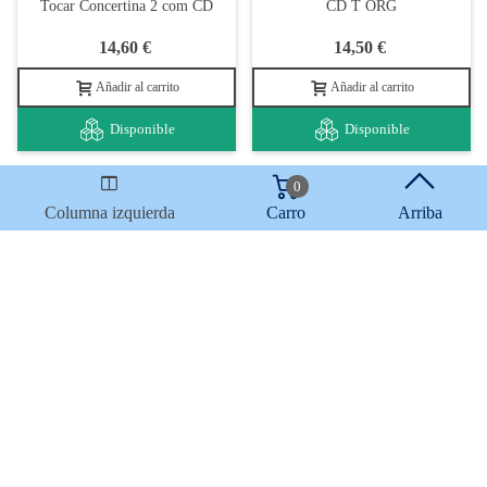
Tocar Concertina 2 com CD
CD T ORG
14,60 €
14,50 €
Añadir al carrito
Añadir al carrito
Disponible
Disponible
0
Columna izquierda
Carro
Arriba
Eurico Cebolo ALB A Método
Eurico Cebolo ALB B Método
Piano Mágico Álbum A con CD
Piano Mágico Álbum B con CD