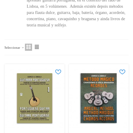
aprender
guitarra portuguesa
,
en el contexto
del fado
de
Lisboa
,
en 5 volúmenes
.
Además existén depois métodos
para flauta dulce, guitarra, baja, batería, órgano, acordeón,
concertina, piano, cavaquinho y braguesa y ainda livros de
teoria musical y solfejo.
Seleccionar