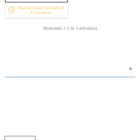
Disponibilidad estimada en
4-5 semanas.
Mostrando
1
-3 de 3 artículo(s)
Apoyo al cliente
FAQ
Enlaces
Política de Privacidad
Condiciones generales de venta
Aparcamiento
Facilidades de pago