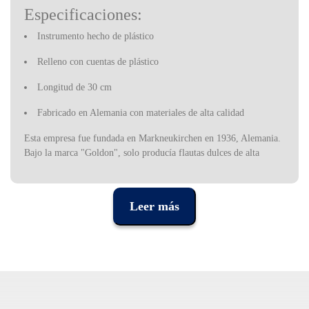
Especificaciones:
Instrumento hecho de plástico
Relleno con cuentas de plástico
Longitud de 30 cm
Fabricado en Alemania con materiales de alta calidad
Esta empresa fue fundada en Markneukirchen en 1936, Alemania.
Bajo la marca "Goldon", solo producía flautas dulces de alta
calidad. A finales de la década de los 40 se amplía el catálogo para
incluir juguetes musicales: armónicas, cítaras, clarinetes infantiles,
castañuelas, guitarras infantiles, metalófonos, etc.
Leer más
Se creó una gama extensa y colorida, dirigida a la educación
musical de los niños.
Desde entonces, Goldon ha seguido desarrollándose y han
aparecido muchos desarrollos de instrumentos para la educación
musical.