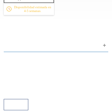
Disponibilidad estimada en
4-5 semanas.
Apoyo al cliente
FAQ
Enlaces
Política de Privacidad
Condiciones generales de venta
Aparcamiento
Facilidades de pago