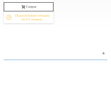
Comprar
Disponibilidade estimada
em 4-5 semanas.
Apoio ao cliente
FAQ
Links
Política de Privacidade
Condições Gerais de Venda
Parque de Estacionamento
Facilidades de Pagamento
Assistência Técnica a Pianos