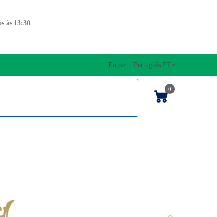
s às 13:30.
Entrar
Português PT
0
ENTOS CORDAS
EDIÇÕES MUSICAIS
PRO
TECLADOS