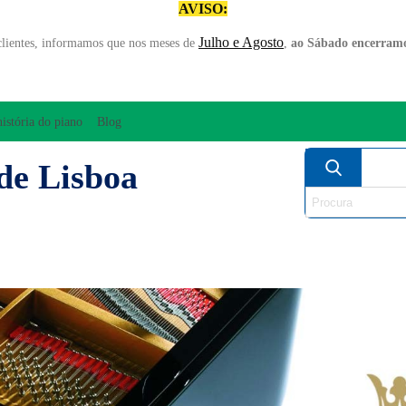
AVISO:
Julho e Agosto
clientes, informamos que nos meses de
,
ao Sábado encerramo
história do piano
Blog
de Lisboa
AMPLIFICAÇÃO/ÁUDIO
ARCO
INSTRUM
PERCUSSÃO
PIANOS
SO