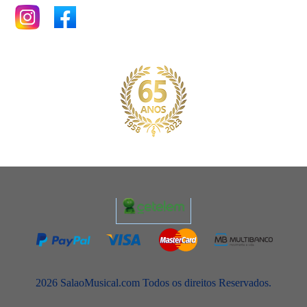
2026 SalaoMusical.com Todos os direitos Reservados.