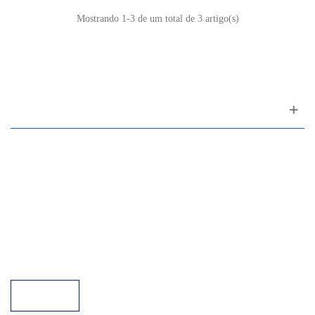
Mostrando
1
-3 de um total de 3 artigo(s)
Apoio ao cliente
FAQ
Links
Política de Privacidade
Condições Gerais de Venda
Parque de Estacionamento
Facilidades de Pagamento
Assistência Técnica a Pianos