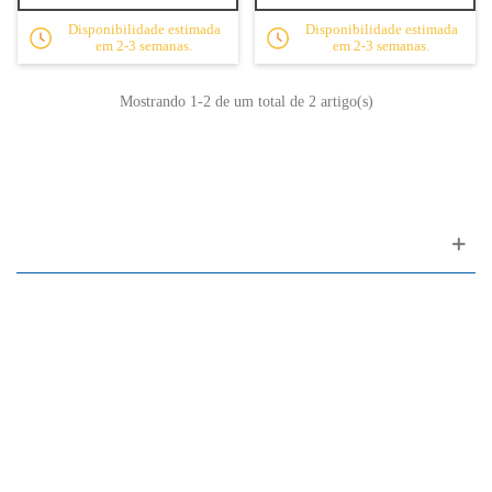
Disponibilidade estimada
Disponibilidade estimada
em 2-3 semanas.
em 2-3 semanas.
Mostrando
1
-2 de um total de 2 artigo(s)
Apoio ao cliente
FAQ
Links
Política de Privacidade
Condições Gerais de Venda
Parque de Estacionamento
Facilidades de Pagamento
Assistência Técnica a Pianos