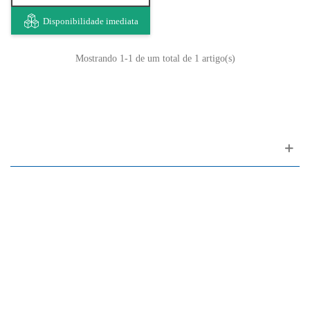
Disponibilidade imediata
Mostrando
1
-1 de um total de 1 artigo(s)
Apoio ao cliente
FAQ
Links
Política de Privacidade
Condições Gerais de Venda
Parque de Estacionamento
Facilidades de Pagamento
Assistência Técnica a Pianos