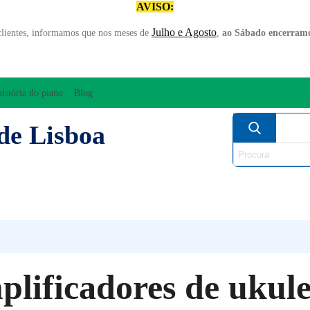
AVISO:
Julho e Agosto
clientes, informamos que nos meses de
,
ao Sábado encerramo
história do piano
Blog
de Lisboa
AMPLIFICAÇÃO/ÁUDIO
ARCO
INSTRUM
PERCUSSÃO
PIANOS
SO
lificadores de ukule