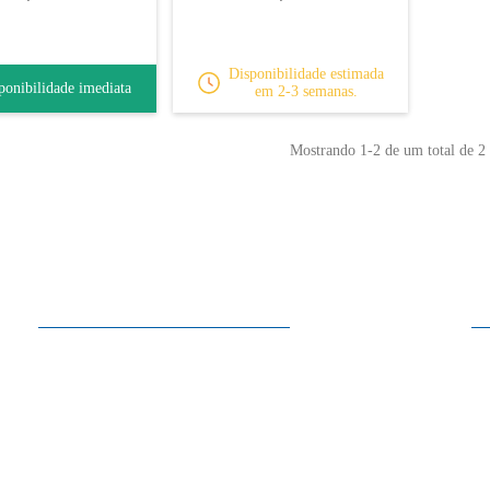
Disponibilidade estimada
ponibilidade imediata
em 2-3 semanas.
Mostrando
1
-2 de um total de 2 
Horários
2ª a Sábado
10:00 - 13:30
15:00 - 19:00
Domingo
Encerrado
Nos meses de Julho e Agosto, ao Sábado encerramos às 13:30
+351 21 319 37 40