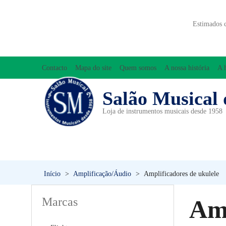
Estimados 
Contacto
Mapa do site
Quem somos
A nossa história
A 
Salão Musical 
Loja de instrumentos musicais desde 1958
ACESSÓRIOS
ACORDEÕES
INICIAÇÃO MUSICAL/ORFF
Início
>
Amplificação/Áudio
>
Amplificadores de ukulele
Marcas
Amp