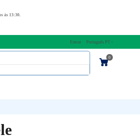
s às 13:30.
Entrar
Português PT
0
ENTOS CORDAS
EDIÇÕES MUSICAIS
PRO
TECLADOS
le