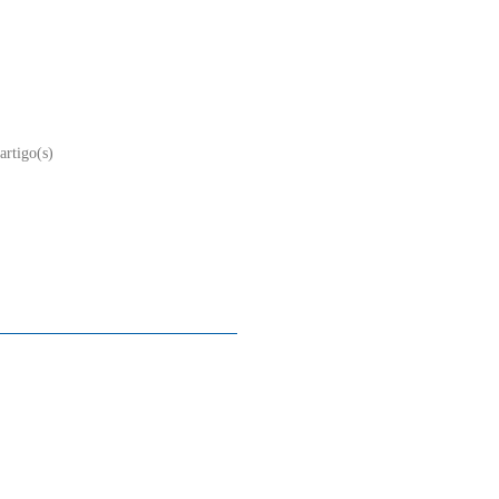
artigo(s)
Sobre nós
Contacto
Mapa do site
Quem somos
A nossa história
A história do piano