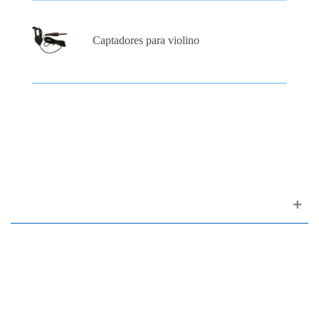
Captadores para violino
Apoio ao cliente
FAQ
Links
Política de Privacidade
Condições Gerais de Venda
Parque de Estacionamento