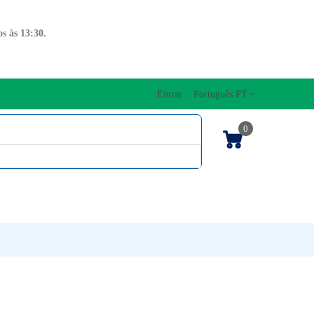
s às 13:30.
Entrar
Português PT
0
ENTOS CORDAS
EDIÇÕES MUSICAIS
PRO
TECLADOS