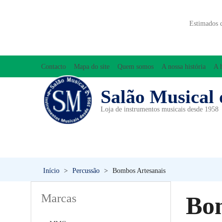
Estimados 
Contacto
Mapa do site
Quem somos
A nossa história
A 
Salão Musical 
Loja de instrumentos musicais desde 1958
ACESSÓRIOS
ACORDEÕES
INICIAÇÃO MUSICAL/ORFF
Início
>
Percussão
>
Bombos Artesanais
Marcas
Bom