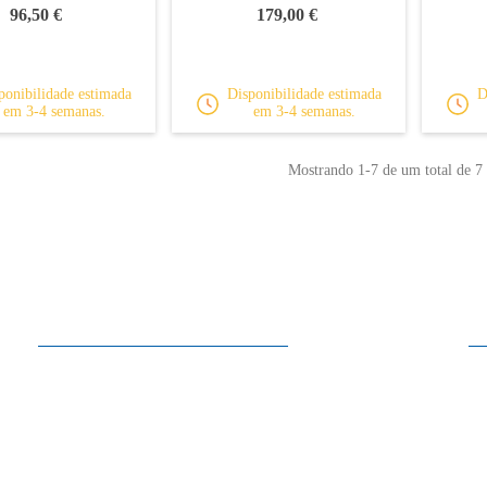
96,50 €
179,00 €
ponibilidade estimada
Disponibilidade estimada
D
em 3-4 semanas.
em 3-4 semanas.
Mostrando
1
-7 de um total de 7 
Horários
2ª a Sábado
10:00 - 13:30
15:00 - 19:00
Domingo
Encerrado
Nos meses de Julho e Agosto, ao Sábado encerramos às 13:30