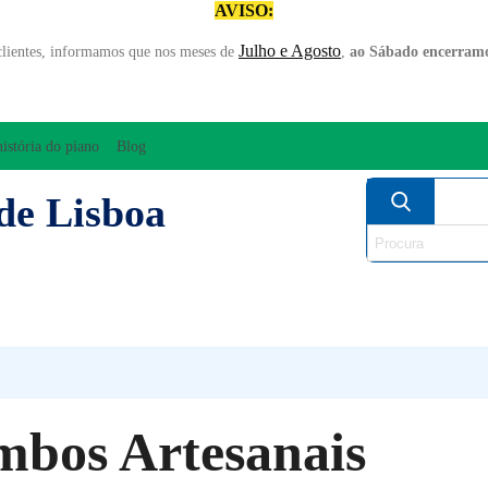
AVISO:
Julho e Agosto
clientes, informamos que nos meses de
,
ao Sábado encerramo
história do piano
Blog
de Lisboa
AMPLIFICAÇÃO/ÁUDIO
ARCO
INSTRUM
PERCUSSÃO
PIANOS
SO
bos Artesanais