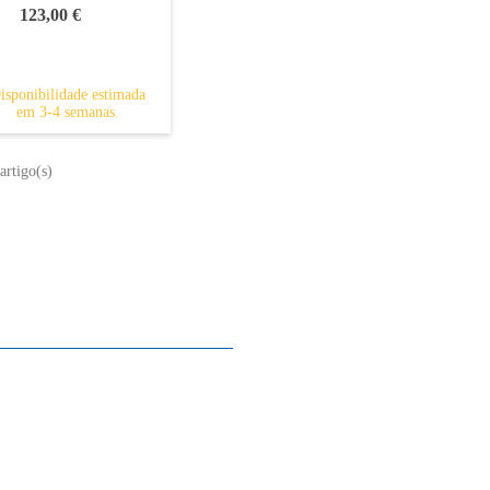
123,00 €
isponibilidade estimada
em 3-4 semanas.
artigo(s)
Sobre nós
Contacto
Mapa do site
Quem somos
A nossa história
A história do piano