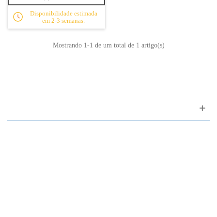
Disponibilidade estimada
em 2-3 semanas.
Mostrando
1
-1 de um total de 1 artigo(s)
Apoio ao cliente
FAQ
Links
Política de Privacidade
Condições Gerais de Venda
Parque de Estacionamento
Facilidades de Pagamento
Assistência Técnica a Pianos