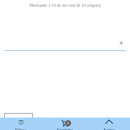
Mostrando
1
-14 de um total de 14 artigo(s)
Apoio ao cliente
FAQ
Links
Política de Privacidade
Condições Gerais de Venda
Parque de Estacionamento
Facilidades de Pagamento
Assistência Técnica a Pianos
0