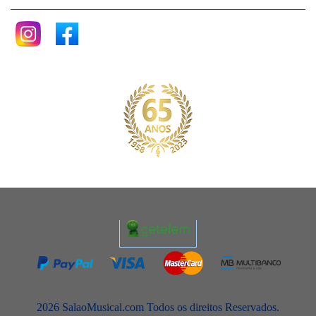
2026 SalaoMusical.com Todos os direitos Reservados.