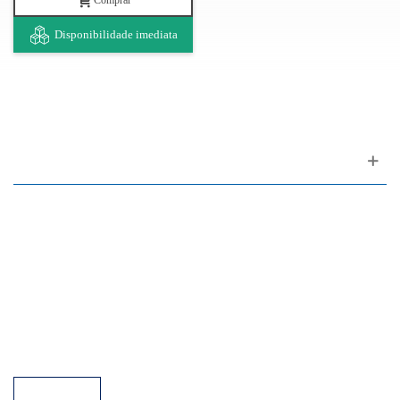
Comprar
Disponibilidade imediata
Apoio ao cliente
FAQ
Links
Política de Privacidade
Condições Gerais de Venda
Parque de Estacionamento
Facilidades de Pagamento
Assistência Técnica a Pianos