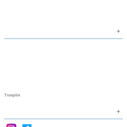
1200-309 Lisboa Portugal
Sobre nós
Contacto
Mapa do site
Quem somos
A nossa história
A história do piano
Blog
Trustpilot
Siga nos