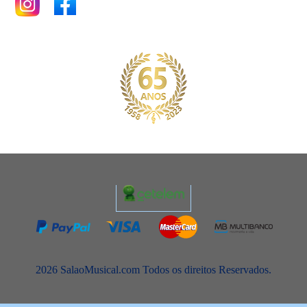
2026 SalaoMusical.com Todos os direitos Reservados.