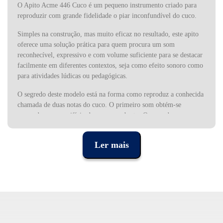
O Apito Acme 446 Cuco é um pequeno instrumento criado para
reproduzir com grande fidelidade o piar inconfundível do cuco.
Simples na construção, mas muito eficaz no resultado, este apito
oferece uma solução prática para quem procura um som
reconhecível, expressivo e com volume suficiente para se destacar
facilmente em diferentes contextos, seja como efeito sonoro como
para atividades lúdicas ou pedagógicas.
O segredo deste modelo está na forma como reproduz a conhecida
chamada de duas notas do cuco. O primeiro som obtém-se
soprando com o orifício de paragem aberto. O segundo surge ao
fechar esse mesmo orifício com o dedo, criando a alteração tonal
que torna este canto tão característico. Esta mecânica simples
Ler mais
permite reproduzir de forma intuitiva um som natural que todos
reconhecem de imediato, tornando o apito fácil de usar tanto por
principiantes como por utilizadores mais experientes.
Construído em plástico, o Acme 446 apresenta um corpo leve,
resistente e preparado para uso repetido e intenso. O material
proporciona resistência e segurança no transporte e ajuda a manter
o apito funcional em diferentes ambientes, seja em contexto