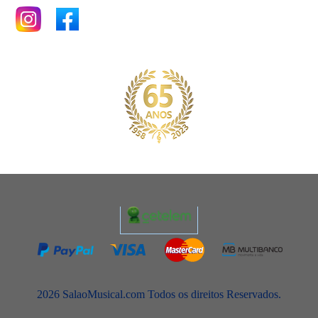
2026 SalaoMusical.com Todos os direitos Reservados.