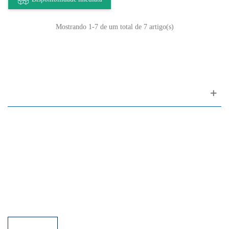
Mostrando
1
-7 de um total de 7 artigo(s)
Apoio ao cliente
FAQ
Links
Política de Privacidade
Condições Gerais de Venda
Parque de Estacionamento
Facilidades de Pagamento
Assistência Técnica a Pianos