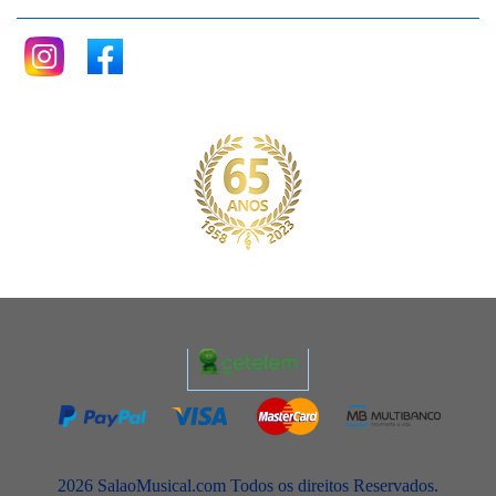
2026 SalaoMusical.com Todos os direitos Reservados.