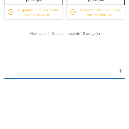
Disponibilidade estimada
Disponibilidade estimada
em 4-5 semanas.
em 4-5 semanas.
Mostrando
1
-10 de um total de 10 artigo(s)
Apoio ao cliente
FAQ
Links
Política de Privacidade
Condições Gerais de Venda
Parque de Estacionamento
Facilidades de Pagamento