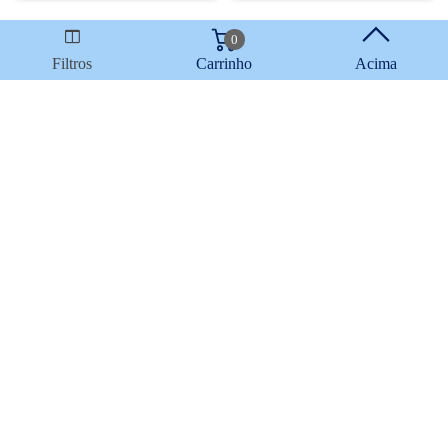
0
Filtros
Carrinho
Acima
Blackwell Violin Fiddle Time
Bach Sonaten und Partiten para
Scales Book 1
Violino Solo BWV 1001 1006
Peters
17,90 €
21,00 €
Comprar
Comprar
Disponibilidade imediata
Disponibilidade imediata