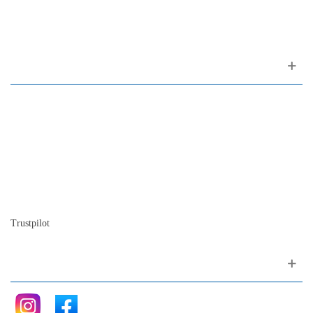
1200-309 Lisboa Portugal
Sobre nós
Contacto
Mapa do site
Quem somos
A nossa história
A história do piano
Blog
Trustpilot
Siga nos