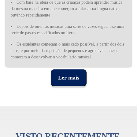
Com base na ideia de que as crianças podem aprender música
da mesma maneira em que começam a falar a sua língua nativa,
ouvindo repetidamente
Depois de ouvir as músicas uma serie de vezes seguem-se uma
serie de passos especificados no livro
Os estudantes começam o mais cedo possível, a partir dos dois
anos, e por meio da repetição de pequenos e agradáveis passos
começam a desenvolver o vocabulário musical
Este é o segundo livro que acompanha o primeiro volume nesta
coleção sobre como aprender violino
Ler mais
Traz consigo as peças para violino, pontos de estudo e
exercícios de tonalização
Lista de músicas:
Bourree [Handel, George Frideric]
Chorus From 'Judas Maccabaeus' [Handel, George Frideric]
VISTO RECENTEMENTE