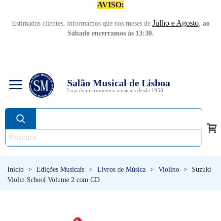
AVISO:
Julho e Agosto
Estimados clientes, informamos que nos meses de
,
ao
Sábado encerramos às 13:30.
Salão Musical de Lisboa
Loja de instrumentos musicais desde 1958
Início
>
Edições Musicais
>
Livros de Música
>
Violino
>
Suzuki
Violin School Volume 2 com CD