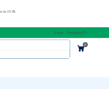
s às 13:30.
Entrar
Português PT
0
ENTOS CORDAS
EDIÇÕES MUSICAIS
PRO
TECLADOS