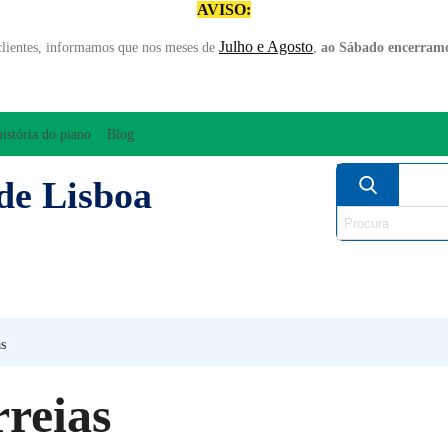
AVISO:
Julho e Agosto
clientes, informamos que nos meses de
,
ao Sábado encerramo
história do piano
Blog
de Lisboa
AMPLIFICAÇÃO/ÁUDIO
ARCO
INSTRUM
PERCUSSÃO
PIANOS
SO
as
reias