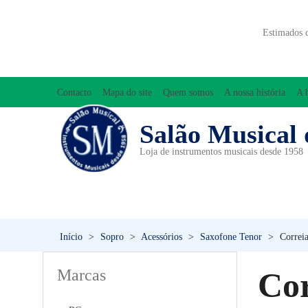
Estimados 
Contacto
Mapa do site
Quem somos
A nossa história
A 
Salão Musical 
Loja de instrumentos musicais desde 1958
ACESSÓRIOS
ACORDEÕES
INICIAÇÃO MUSICAL/ORFF
Início
>
Sopro
>
Acessórios
>
Saxofone Tenor
>
Correi
Marcas
Cor