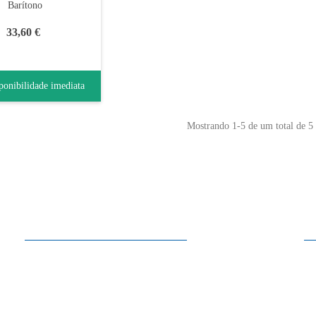
Barítono
33,60 €
ponibilidade imediata
Mostrando
1
-5 de um total de 5 
Horários
2ª a Sábado
10:00 - 13:30
15:00 - 19:00
Domingo
Encerrado
Nos meses de Julho e Agosto, ao Sábado encerramos às 13:30