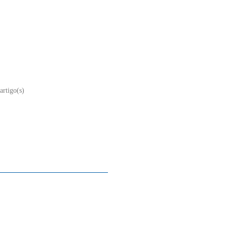
artigo(s)
Sobre nós
Contacto
Mapa do site
Quem somos
A nossa história