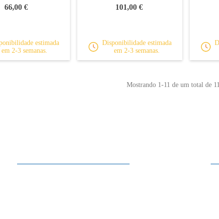
66,00 €
101,00 €
ponibilidade estimada
Disponibilidade estimada
D
em 2-3 semanas.
em 2-3 semanas.
Mostrando
1
-11 de um total de 11
Horários
2ª a Sábado
10:00 - 13:30
15:00 - 19:00
Domingo
Encerrado
Nos meses de Julho e Agosto, ao Sábado encerramos às 13:30