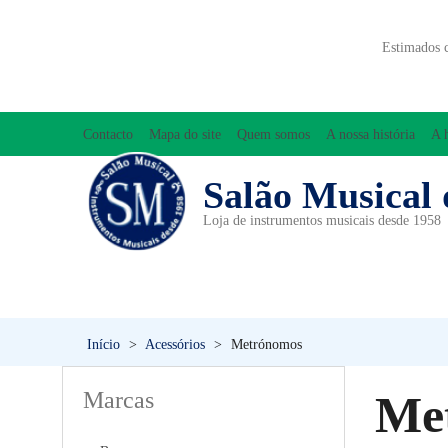
Estimados 
Contacto
Mapa do site
Quem somos
A nossa história
A 
Salão Musical 
Loja de instrumentos musicais desde 1958
ACESSÓRIOS
ACORDEÕES
INICIAÇÃO MUSICAL/ORFF
Início
>
Acessórios
>
Metrónomos
Marcas
Me