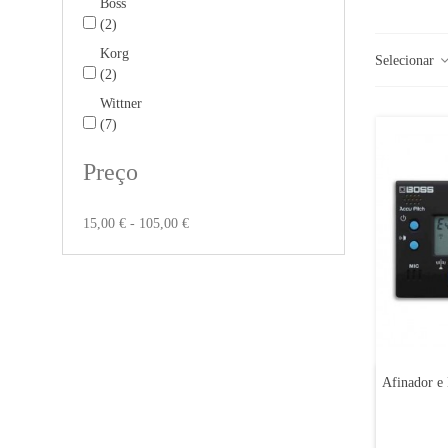
Boss
(2)
Korg
Selecionar
(2)
Wittner
(7)
Preço
15,00 € - 105,00 €
Afinador e