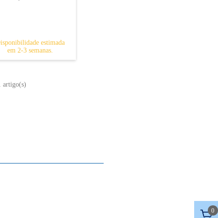
isponibilidade estimada
em 2-3 semanas.
 artigo(s)
Sobre nós
Contacto
Mapa do site
Quem somos
0
A nossa história