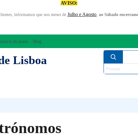
AVISO:
Julho e Agosto
clientes, informamos que nos meses de
,
ao Sábado encerramo
história do piano
Blog
de Lisboa
AMPLIFICAÇÃO/ÁUDIO
ARCO
INSTRUM
PERCUSSÃO
PIANOS
SO
trónomos