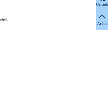
A história do piano
Carrinh
Blog
stpilot
Acima