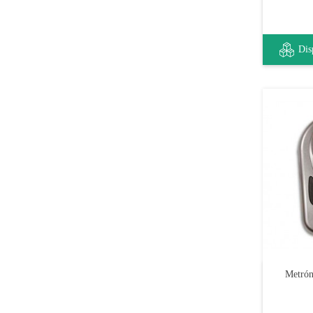
Dis
Metró