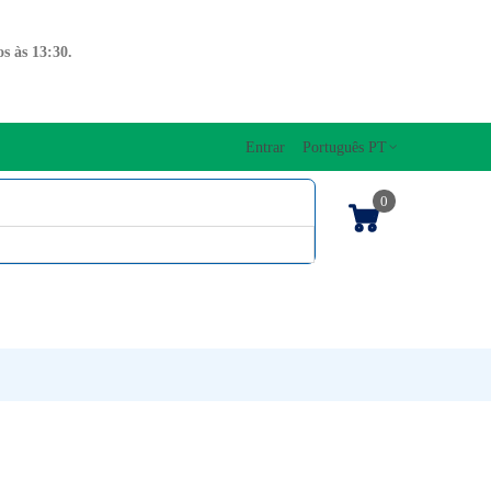
s às 13:30.
Entrar
Português PT
0
ENTOS CORDAS
EDIÇÕES MUSICAIS
PRO
TECLADOS