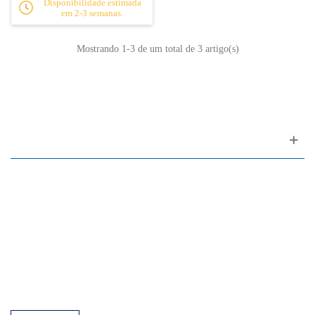
Disponibilidade estimada
em 2-3 semanas.
Mostrando
1
-3 de um total de 3 artigo(s)
Apoio ao cliente
FAQ
Links
Política de Privacidade
Condições Gerais de Venda
Parque de Estacionamento
Facilidades de Pagamento
Assistência Técnica a Pianos