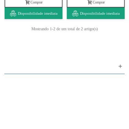
Comprar
Comprar
Disponibilidade imediata
Disponibilidade imediata
Mostrando
1
-2 de um total de 2 artigo(s)
Apoio ao cliente
FAQ
Links
Política de Privacidade
Condições Gerais de Venda
Parque de Estacionamento
Facilidades de Pagamento
Assistência Técnica a Pianos