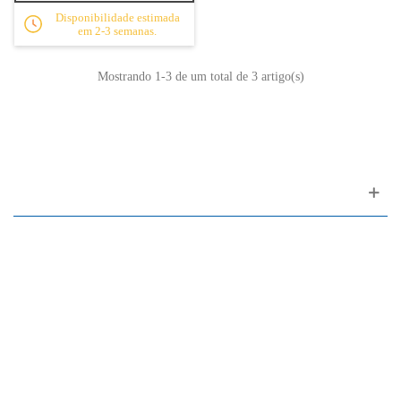
Disponibilidade estimada
em 2-3 semanas.
Mostrando
1
-3 de um total de 3 artigo(s)
Apoio ao cliente
FAQ
Links
Política de Privacidade
Condições Gerais de Venda
Parque de Estacionamento
Facilidades de Pagamento
Assistência Técnica a Pianos