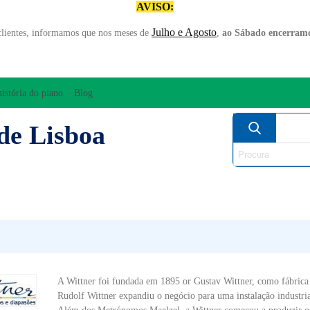
AVISO:
Julho e Agosto
clientes, informamos que nos meses de
,
ao Sábado encerramo
história do piano
Blog
de Lisboa
AMPLIFICAÇÃO/ÁUDIO
ARCO
INSTRUM
PERCUSSÃO
PIANOS
SO
A Wittner foi fundada em 1895 or Gustav Wittner, como fábrica
Rudolf Wittner expandiu o negócio para uma instalação industri