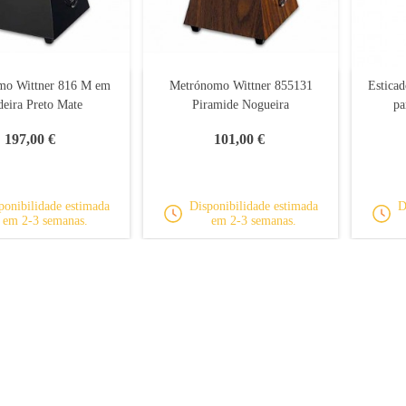
mo Wittner 816 M em
Metrónomo Wittner 855131
Estica
eira Preto Mate
Piramide Nogueira
pa
197,00 €
101,00 €
ponibilidade estimada
Disponibilidade estimada
D
em 2-3 semanas.
em 2-3 semanas.
Mostrando
1
-16 de um total de 17
Horários