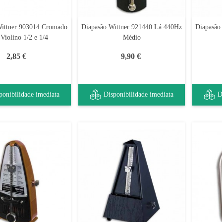
Wittner 903014 Cromado
Diapasão Wittner 921440 Lá 440Hz
Diapasão
 Violino 1/2 e 1/4
Médio
2,85 €
9,90 €
ponibilidade imediata
Disponibilidade imediata
D