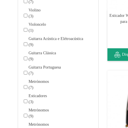
(7)
Violino
Esticador 
(3)
para
Violoncelo
(1)
Guitarra Acústica e Elétroacústica
(9)
Guitarra Clássica
Dis
(9)
Guitarra Portuguesa
(7)
Metrónomos
(7)
Esticadores
(3)
Metrónomos
(9)
Metrónomos