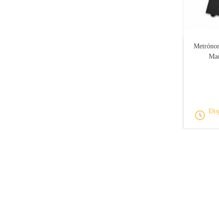
Metróno
Mad
Dis
Apoio ao cliente