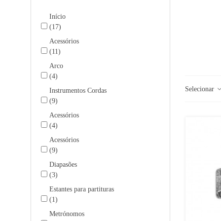
Início
(17)
Acessórios
(11)
Arco
(4)
Selecionar
Instrumentos Cordas
(9)
Acessórios
(4)
Acessórios
(9)
Diapasões
(3)
Estantes para partituras
(1)
Metrónomos