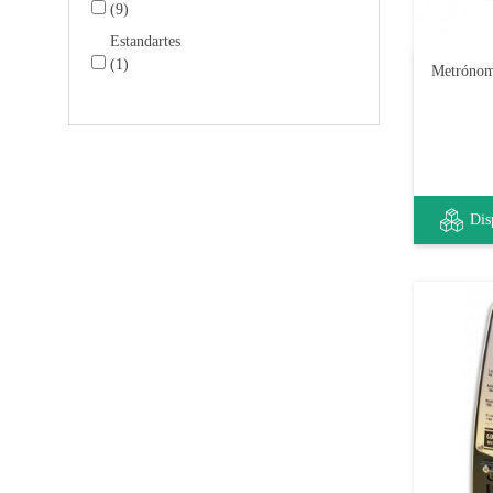
(9)
Estandartes
(1)
Metrónom
Dis