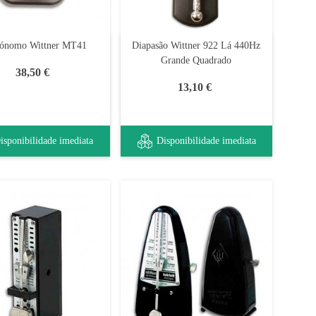
ónomo Wittner MT41
Diapasão Wittner 922 Lá 440Hz
Grande Quadrado
38,50 €
13,10 €
isponibilidade imediata
Disponibilidade imediata