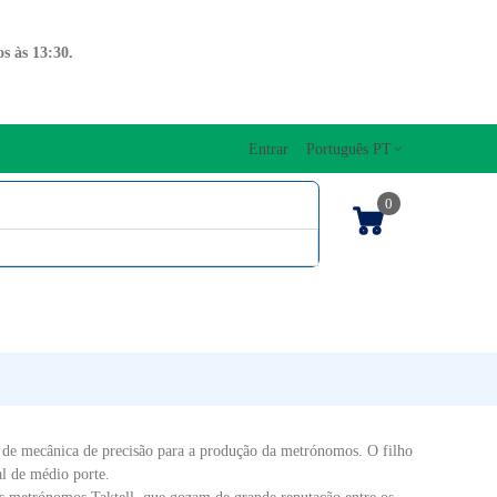
s às 13:30.
Entrar
Português PT
0
ENTOS CORDAS
EDIÇÕES MUSICAIS
PRO
TECLADOS
 de mecânica de precisão para a produção da metrónomos. O filho
al de médio porte.