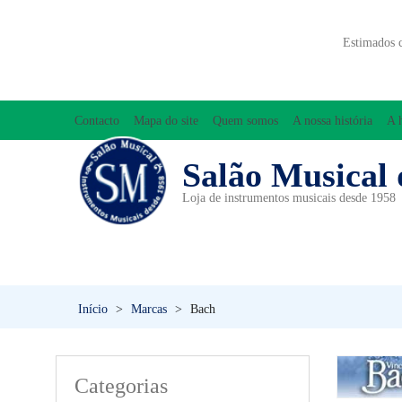
Estimados 
Contacto
Mapa do site
Quem somos
A nossa história
A 
Salão Musical 
Loja de instrumentos musicais desde 1958
ACESSÓRIOS
ACORDEÕES
INICIAÇÃO MUSICAL/ORFF
Início
>
Marcas
>
Bach
Categorias