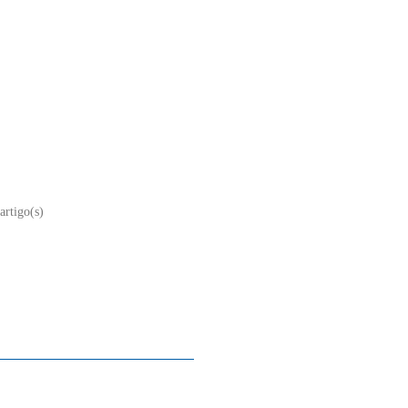
artigo(s)
Sobre nós
Contacto
Mapa do site