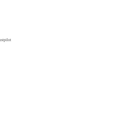
Quem somos
A nossa história
A história do piano
Blog
stpilot