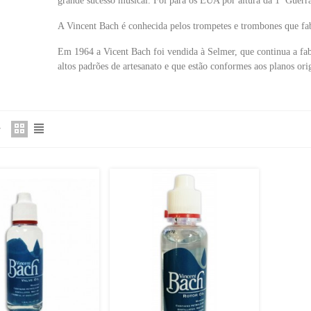
grande sucesso musical. Foi para os EUA por altura da 1ª Guerr
A Vincent Bach é conhecida pelos trompetes e trombones que fab
Em 1964 a Vicent Bach foi vendida à Selmer, que continua a fa
altos padrões de artesanato e que estão conformes aos planos ori