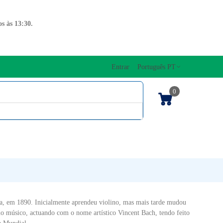
s às 13:30.
Entrar
Português PT
0
ENTOS CORDAS
EDIÇÕES MUSICAIS
PRO
TECLADOS
, em 1890. Inicialmente aprendeu violino, mas mais tarde mudou
o músico, actuando com o nome artístico Vincent Bach, tendo feito