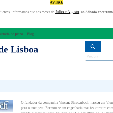
AVISO:
Julho e Agosto
clientes, informamos que nos meses de
,
ao Sábado encerramo
história do piano
Blog
de Lisboa
AMPLIFICAÇÃO/ÁUDIO
ARCO
INSTRUM
PERCUSSÃO
PIANOS
SO
O fundador da companhia Vincent Shrotenbach, nasceu em Viena
para o trompete. Formou-se em engenharia mas fez carreira com