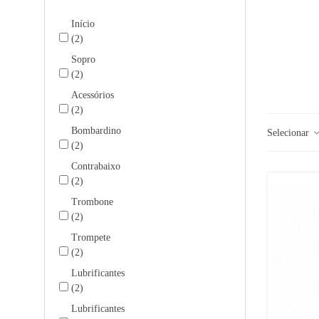
Início
(2)
Sopro
(2)
Acessórios
(2)
Bombardino
Selecionar
(2)
Contrabaixo
(2)
Trombone
(2)
Trompete
(2)
Lubrificantes
(2)
Lubrificantes