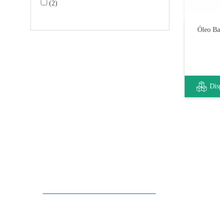
(2)
Óleo Ba
Dis
Apoio ao cliente
FAQ
Links