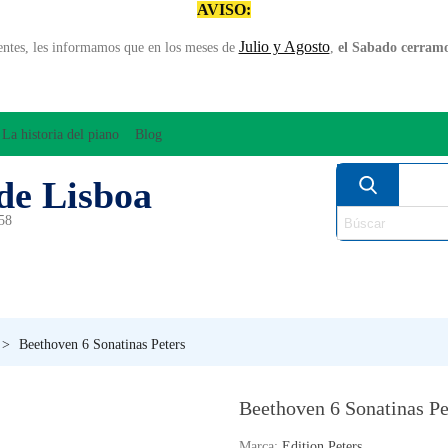
AVISO:
Julio y Agosto
entes, les informamos que en los meses de
,
el Sabado cerramos
La historia del piano
Blog
de Lisboa
958
MPLIFICACÍON/AUDIO
ARCO
INSTRUMENT
PERCUSÍON
PIANOS
VIE
>
Beethoven 6 Sonatinas Peters
Beethoven 6 Sonatinas Pe
Marca:
Edition Peters