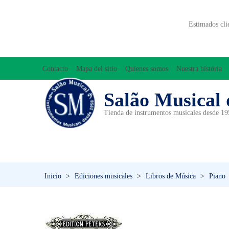
Estimados cli
Contacto
Mapa del sitio
Quienes somos
Nuestra história
Salão Musical 
Tienda de instrumentos musicales desde 1
ACCESORIOS
ACORDEONES
A
INICIACIÓN MUSICAL/ORFF
Inicio
>
Ediciones musicales
>
Libros de Música
>
Piano