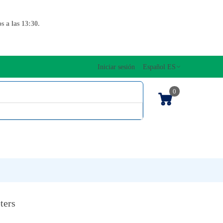
 a las 13:30.
Iniciar sesión
Español ES
0
OS CUERDAS
EDICIONES MUSICALES
NTO
TECLADOS
ters