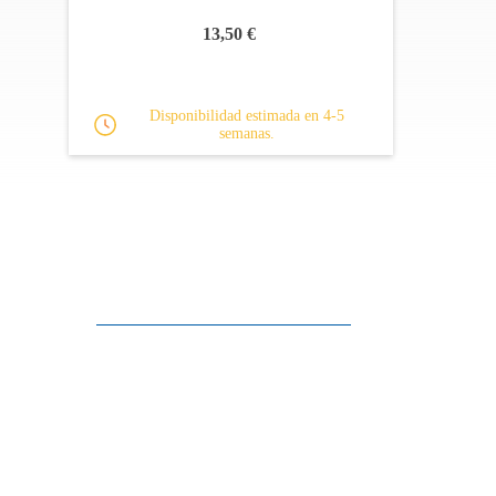
13,50 €
Disponibilidad estimada en 4-5
semanas.
Apoyo al cliente
FAQ
Enlaces
Política de Privacidad
Condiciones generales de venta
Aparcamiento