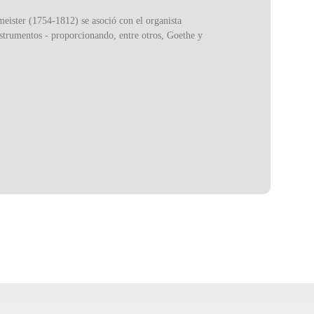
eister (1754-1812) se asoció con el organista
strumentos - proporcionando, entre otros, Goethe y