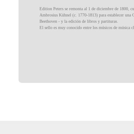
Edition Peters se remonta al 1 de diciembre de 1800, c
Ambrosius Kühnel (c. 1770-1813) para establecer una Of
Beethoven - y la edición de libros y partituras.
El sello es muy conocido entre los músicos de música clá