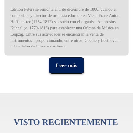
Edition Peters se remonta al 1 de diciembre de 1800, cuando el
compositor y director de orquesta educado en Viena Franz Anton
Hoffmeister (1754-1812) se asoció con el organista Ambrosius
Kühnel (c. 1770-1813) para establecer una Oficina de Música en
Leipzig. Entre sus actividades se encuentran la venta de
instrumentos - proporcionando, entre otros, Goethe y Beethoven -
y la edición de libros y partituras.
El sello es muy conocido entre los músicos de música clásica por
la variedad y calidad de sus ediciones.
Leer más
VISTO RECIENTEMENTE