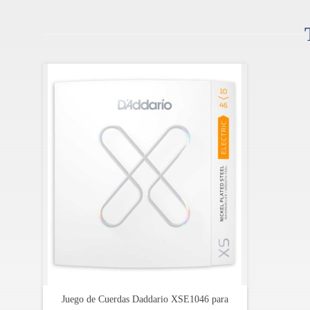
Material de la cejilla: hueso sintético
Ancho de cejilla: 1,650 "(42 mm)
Longitud de diapasón: 25,5 "(648 mm)
Alma: 3/16" hex adjustment
Placa del mástil: 4 tornillos, logo "F"
Configuración de pastilla: SSS (bobina simple, bobi
Pastilla del puente: Player series alnico 5 strat® Sin
Pastilla central: Player series alnico 5 strat® Single-
Pastilla del mástil: Player series alnico 5 strat® Sing
Selector de pastillas: 5 posiciones
Controles: volumen maestro, tono 1 (pastilla del mást
Herrajes: níquel / cromo
Juego de Cuerdas Daddario XSE1046 para