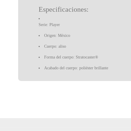
Especificaciones:
Serie: Player
Origen: México
Cuerpo: aliso
Forma del cuerpo: Stratocaster®
Acabado del cuerpo: poliéster brillante
Forma del mástil: forma de "C" moderno
Número de trastes: 22 medium jumbo
Marcadores de posición: puntos negros
Mástil: arce
Acabado del mástil: uretano brillante