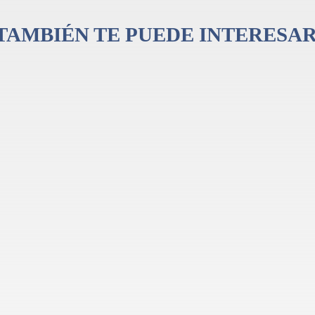
TAMBIÉN TE PUEDE INTERESA
na simple, bobina simple)
gle-coil
coil
le-coil
il/central), tono 2 (pastilla puente)