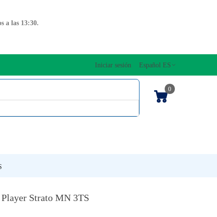
 a las 13:30.
Iniciar sesión
Español ES
0
OS CUERDAS
EDICIONES MUSICALES
NTO
TECLADOS
S
r Player Strato MN 3TS