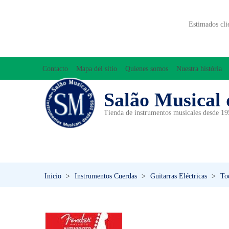
Estimados cli
Contacto
Mapa del sitio
Quienes somos
Nuestra história
Salão Musical 
Tienda de instrumentos musicales desde 1
ACCESORIOS
ACORDEONES
A
INICIACIÓN MUSICAL/ORFF
Inicio
>
Instrumentos Cuerdas
>
Guitarras Eléctricas
>
Tod