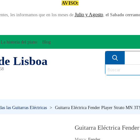
AVISO:
Julio y Agosto
entes, les informamos que en los meses de
,
el Sabado cerramos
La historia del piano
Blog
de Lisboa
958
MPLIFICACÍON/AUDIO
ARCO
INSTRUMENT
PERCUSÍON
PIANOS
VIE
as las Guitarras Eléctricas
>
Guitarra Eléctrica Fender Player Strato MN 3T
Guitarra Eléctrica Fende
Marca:
Fender