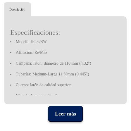
Descripción
Especificaciones:
Modelo: JP257SW
Afinación: Ré/Mib
Campana: latón, diámetro de 110 mm (4.32")
Tuberías: Medium-Large 11.30mm (0.445")
Cuerpo: latón de calidad superior
Válvula de evacuación: 2
Embocadura: JP 5C
Leer más
Acabado: dorado
Incluye un estuche rígido y accesorios