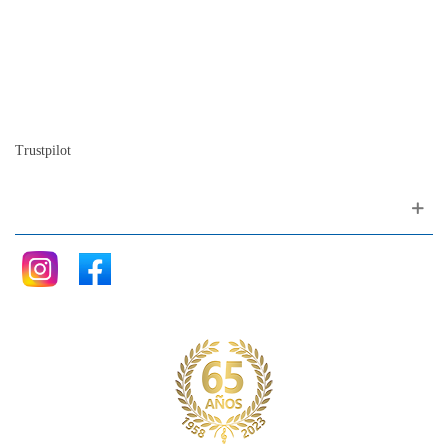
Mapa del sitio
Quienes somos
Nuestra historia
La historia del Piano
Blog
Trustpilot
Siganos