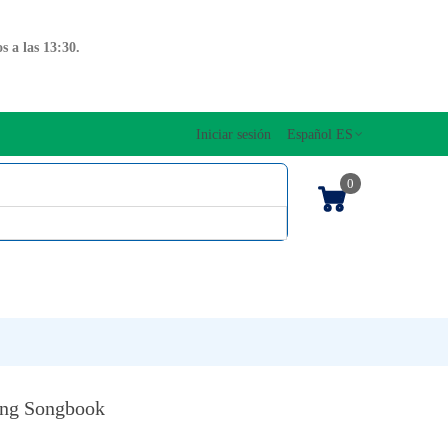
 a las 13:30.
Iniciar sesión
Español ES
0
OS CUERDAS
EDICIONES MUSICALES
NTO
TECLADOS
ing Songbook