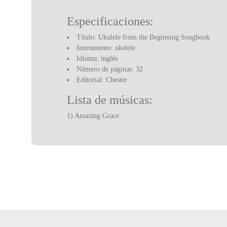
Especificaciones:
Título: Ukulele from the Beginning Songbook
Instrumento: ukelele
Idioma: inglés
Número de páginas: 32
Editorial: Chester
Lista de músicas:
1) Amazing Grace
2) A-Tisket, A-Tasket
3) Auld Lang Syne
4) Away In A Manger
5) Bobby Shaftoe
6) Danny Boy