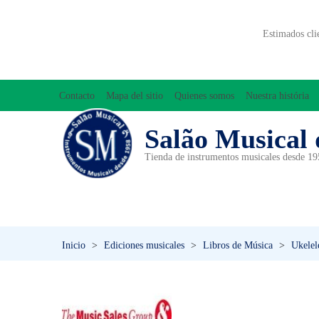
Estimados cli
Contacto
Mapa del sitio
Quienes somos
Nuestra história
Salão Musical 
Tienda de instrumentos musicales desde 1
ACCESORIOS
ACORDEONES
A
INICIACIÓN MUSICAL/ORFF
Inicio
>
Ediciones musicales
>
Libros de Música
>
Ukelel