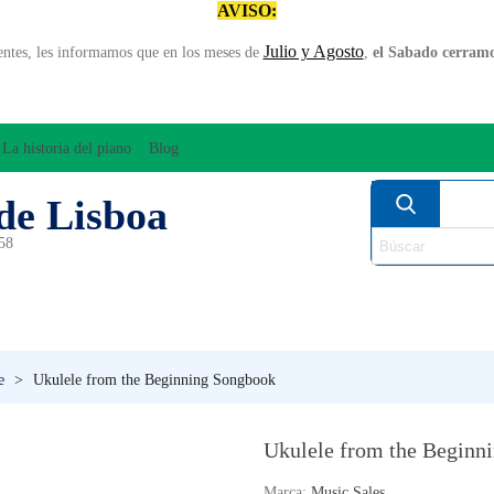
AVISO:
Julio y Agosto
entes, les informamos que en los meses de
,
el Sabado cerramos
La historia del piano
Blog
de Lisboa
958
MPLIFICACÍON/AUDIO
ARCO
INSTRUMENT
PERCUSÍON
PIANOS
VIE
e
>
Ukulele from the Beginning Songbook
Ukulele from the Beginn
Marca:
Music Sales